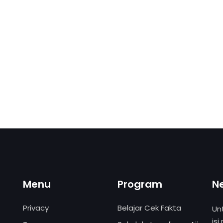
Menu
Program
N
Privacy
Belajar Cek Fakta
Un
isi