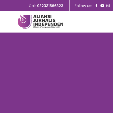
Follow us:
Call:
082331566323