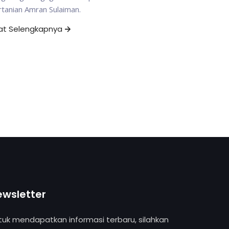
tanian Amran Sulaiman.
hat Selengkapnya
ewsletter
tuk mendapatkan informasi terbaru, silahkan