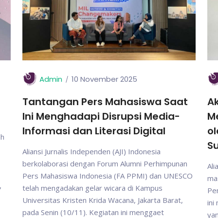
Admin
10 November 2025
Tantangan Pers Mahasiswa Saat
Ak
Ini Menghadapi Disrupsi Media-
M
Informasi dan Literasi Digital
ol
ah
S
Aliansi Jurnalis Independen (AJI) Indonesia
berkolaborasi dengan Forum Alumni Perhimpunan
Ali
Pers Mahasiswa Indonesia (FA PPMI) dan UNESCO
mas
,
telah mengadakan gelar wicara di Kampus
Pen
Universitas Kristen Krida Wacana, Jakarta Barat,
in
pada Senin (10/11). Kegiatan ini menggaet
yan