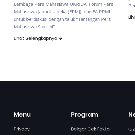
Lembaga Pers Mahasiswa UKRIDA, Forum Pers
Per
Mahasiswa Jabodetabeka (FPMJ), dan FA PPMI
Li
untuk berdiskusi dengan tajuk “Tantangan Pers
Mahasiswa Saat Ini”.
Lihat Selengkapnya
Menu
Program
N
Privacy
Belajar Cek Fakta
Un