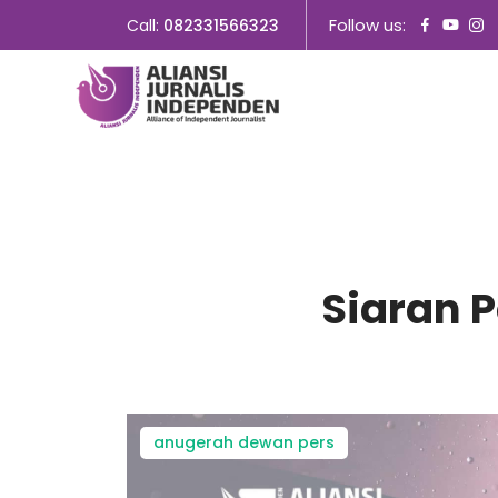
Follow us:
Call:
082331566323
Siaran 
anugerah dewan pers