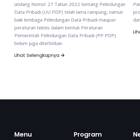
undang Nomor 27 Tahun 2022 tentang Pelindungan
Pam
Data Pribadi (UU PDP) telah lama rampung, namun
pr
baik lembaga Pelindungan Data Pribadi maupun
da
peraturan teknis dalam bentuk Peraturan
Li
Pemerintah Pelindungan Data Pribadi (PP PDP)
belum juga diterbitkan.
Lihat Selengkapnya
Menu
Program
N