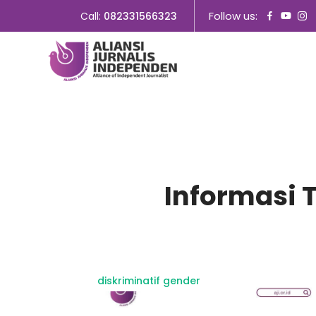
Follow us:
Call:
082331566323
Informasi 
diskriminatif gender