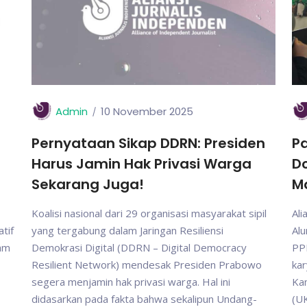
Admin
10 November 2025
Pernyataan Sikap DDRN: Presiden
Pa
Harus Jamin Hak Privasi Warga
D
Sekarang Juga!
M
Koalisi nasional dari 29 organisasi masyarakat sipil
Ali
tif
yang tergabung dalam Jaringan Resiliensi
Al
gam
Demokrasi Digital (DDRN – Digital Democracy
PP
Resilient Network) mendesak Presiden Prabowo
kar
segera menjamin hak privasi warga. Hal ini
Ka
didasarkan pada fakta bahwa sekalipun Undang-
(UK