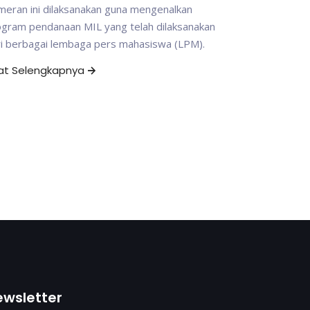
eran ini dilaksanakan guna mengenalkan
ogram pendanaan MIL yang telah dilaksanakan
ri berbagai lembaga pers mahasiswa (LPM).
hat Selengkapnya
ewsletter