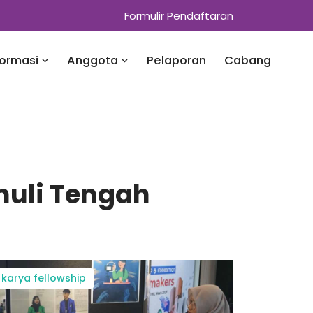
Formulir Pendaftaran
formasi
Anggota
Pelaporan
Cabang
nuli Tengah
karya fellowship